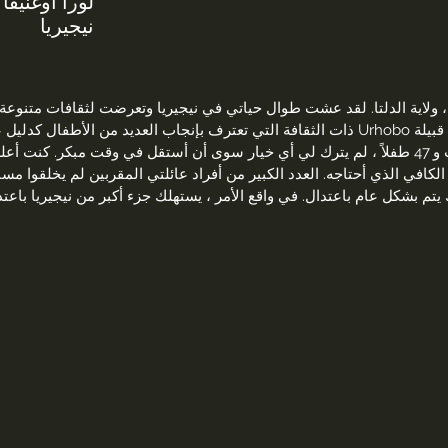
لورا أوغنيفا 
نيجيريا
لاية الدلتا. لقد عشت طوال حياتي في نيجيريا وتعرضت لثقافات متنوعة ، 
بسبب عدم تجانس نيجيريا. كوني من قبيلة Urhobo ذات الثقافة التي تعترف بإنجاب العديد
متعددة الزوجات من حوالي 8 زوجات و 47 طفلاً ، لم يترك لي أي خيار سوى أن أستقل في وقت
افي الذي أحتاجه. العدد الكبير من أفراد عائلتي المقربين لم يخلقوا مساحة
يتم بشكل عام باعتدال. في واقع الأمر ، يستهلك جزء أكبر من نيجيريا باعت