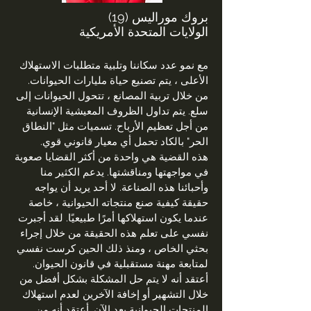
بروك موراليس (19)
الولايات المتحدة الأمريكية
مع نمو عدد سكاننا وتلبية متطلبات الاستهلاك
الأعلى ، يتم تصنيع حياة مليارات الحيوانات.
من خلال تربية المصانع ، تتحول الحيوانات إلى
سلع. يتم تداول الظروف المعيشية الإنسانية
من أجل تعظيم الأرباح. تسميات مثل "النطاق
الحر" بالكاد تحمل أي معيار قانوني قوي.
هذه القضية هي واحدة من أكثر القضايا صعوبة
في مواجهتها ومناقشتها. يدعم الكثير منا
وأحبائنا هذه الصناعة. لا أحد يريد أن يواجه
حقيقة كيفية صنع منتجاته الحيوانية ، خاصة
عندما يكون استهلاكها أمرًا طبيعيًا. لقد أجبرت
نفسي على تعلم هذه الحقيقة من خلال إجراء
بحثي الخاص ، ومنذ ذلك الحين كرست نفسي
لمتابعة مهنة مستقبلية في قانون الحيوان.
أعتقد أنه لا يتم حل المشكلة بشكل أفضل من
خلال التشهير أو إخافة الآخرين لعدم استهلاك
المنتجات الحيوانية بعد الآن. أعتقد أنه من