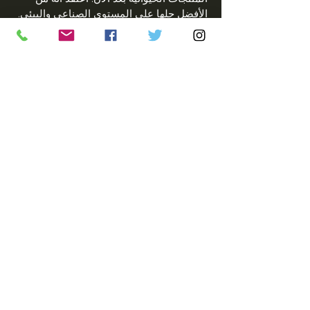
الأفضل حلها على المستوى الصناعي والبيئي.
يجب معالجة قضايا الزيادة السكانية والإفراط
في الاستهلاك. يجب تعزيز ثقافة الوعي بكيفية
تأثير قرارات الفرد على العالم من حولهم.
يجب وضع المزيد من المعايير للصناعة من
حيث طريقة عملها والشفافية التي توفرها
للمستهلكين. ما زلت أؤيد هذا التغيير كطالب
جامعي وناشط في مجال حقوق الحيوان.
© 2021 بواسطة GirlPlanet فريق إيرث التعاوني مع
Wix.com